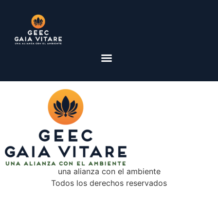
una alianza con el ambiente
Todos los derechos reservados