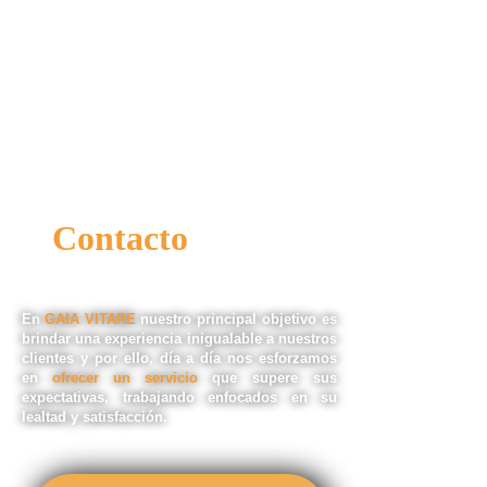
Contacto
.
En
GAIA VITARE
nuestro principal objetivo es
brindar una experiencia inigualable a nuestros
clientes y por ello, día a día nos esforzamos
en
ofrecer un servicio
que supere sus
expectativas, trabajando enfocados en su
lealtad y satisfacción.