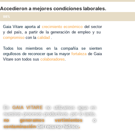
Accedieron a mejores condiciones laborales.
98%
Gaia Vitare aporta al
crecimiento económico
del sector
y del país, a partir de la generación de empleo y su
compromiso
con la
calidad
.
Todos los miembros en la compañía se sienten
orgullosos de reconocer que la mayor
fortaleza
de Gaia
Vitare son todos sus
colaboradores
.
En
GAIA VITARE
no utilizamos agua en
nuestros procesos productivos, por lo tanto,
no generamos vertimientos
o
contaminación
del recurso hídrico
.