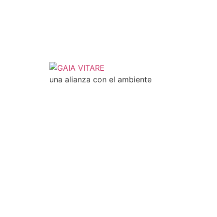
una alianza con el ambiente