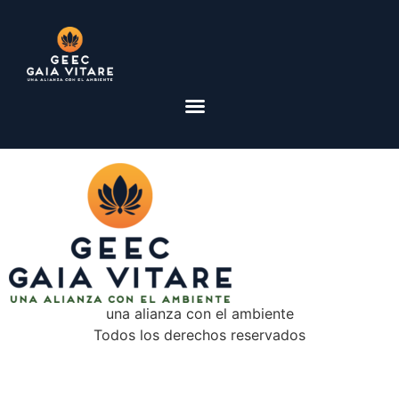
una alianza con el ambiente
Todos los derechos reservados