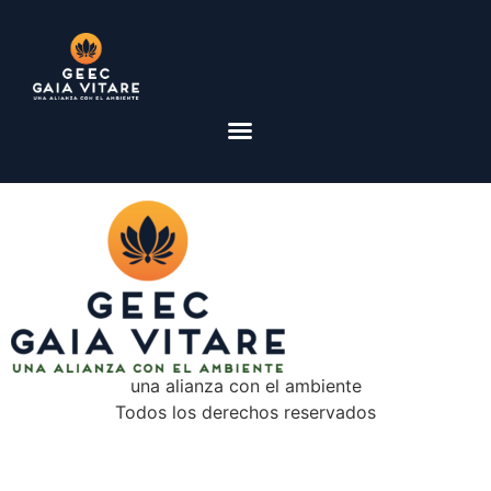
una alianza con el ambiente
Todos los derechos reservados