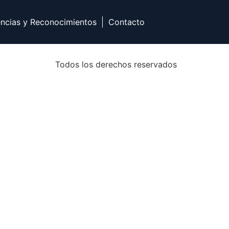
encias y Reconocimientos
Contacto
Todos los derechos reservados