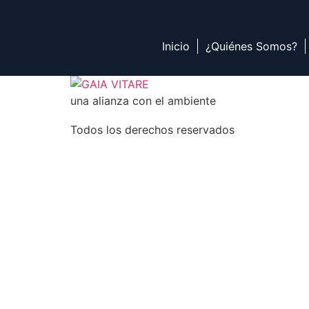
Ir
al
contenido
Inicio
¿Quiénes Somos?
una alianza con el ambiente
Todos los derechos reservados