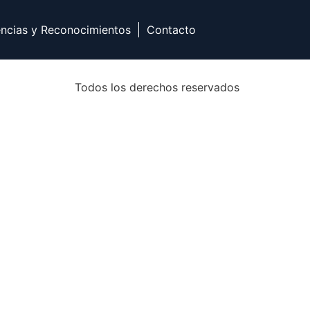
encias y Reconocimientos
Contacto
Todos los derechos reservados