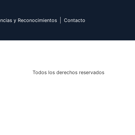
encias y Reconocimientos
Contacto
Todos los derechos reservados