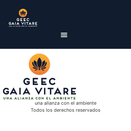
una alianza con el ambiente
Todos los derechos reservados