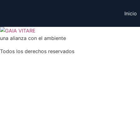
Inicio
una alianza con el ambiente
Todos los derechos reservados