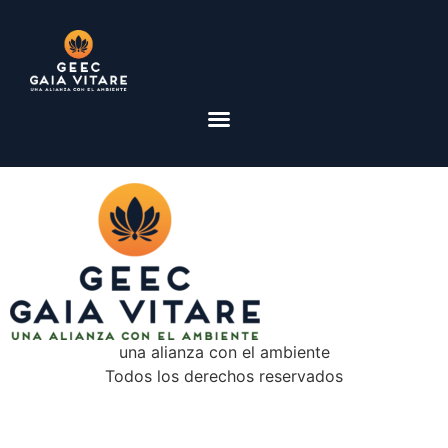
una alianza con el ambiente
Todos los derechos reservados