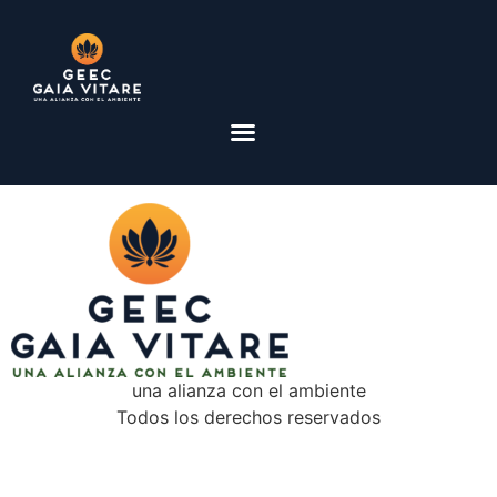
una alianza con el ambiente
Todos los derechos reservados