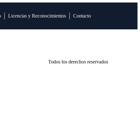
o
Licencias y Reconocimientos
Contacto
Todos los derechos reservados