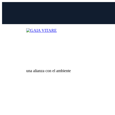
una alianza con el ambiente