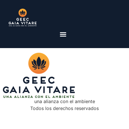
una alianza con el ambiente
Todos los derechos reservados