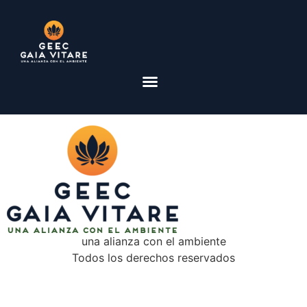
una alianza con el ambiente
Todos los derechos reservados