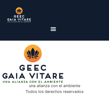
una alianza con el ambiente
Todos los derechos reservados