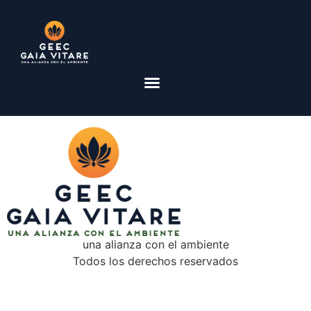
una alianza con el ambiente
Todos los derechos reservados