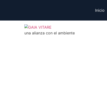
Inicio
una alianza con el ambiente