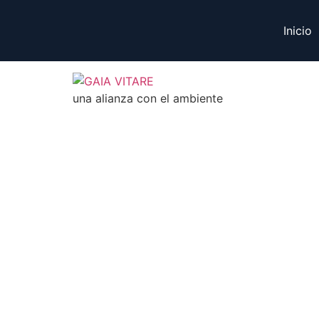
Inicio
una alianza con el ambiente