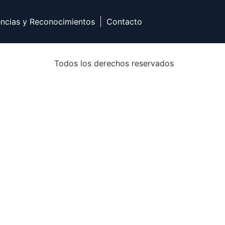
encias y Reconocimientos
Contacto
Todos los derechos reservados