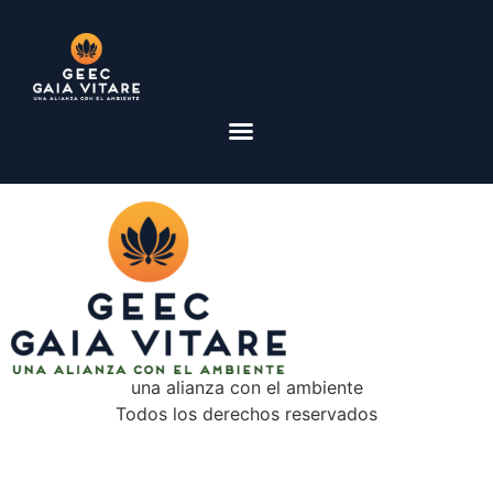
una alianza con el ambiente
Todos los derechos reservados