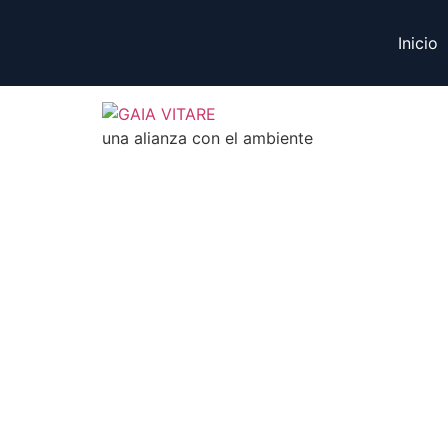
Inicio
una alianza con el ambiente