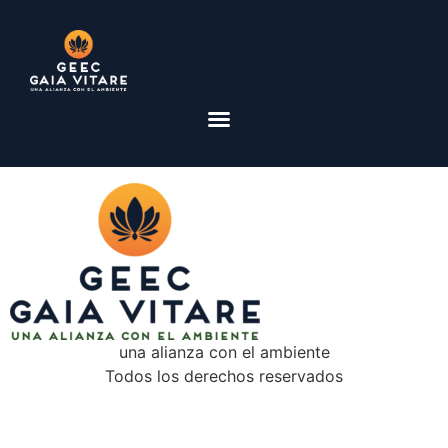
una alianza con el ambiente
Todos los derechos reservados