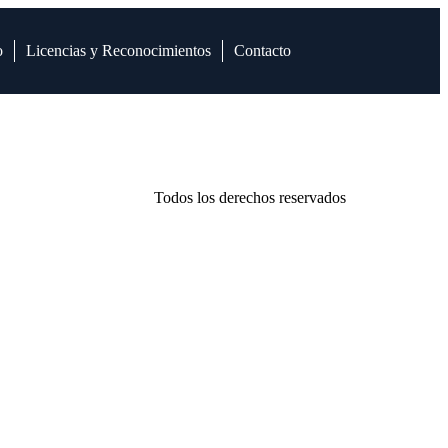
o
Licencias y Reconocimientos
Contacto
Todos los derechos reservados