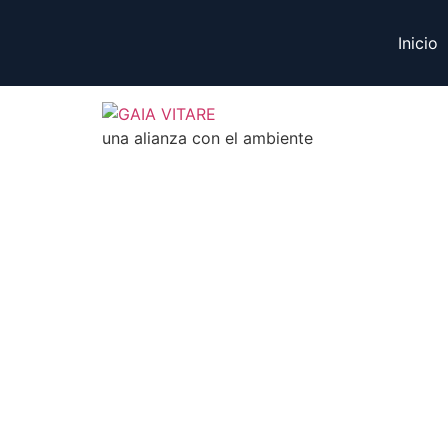
Inicio
una alianza con el ambiente