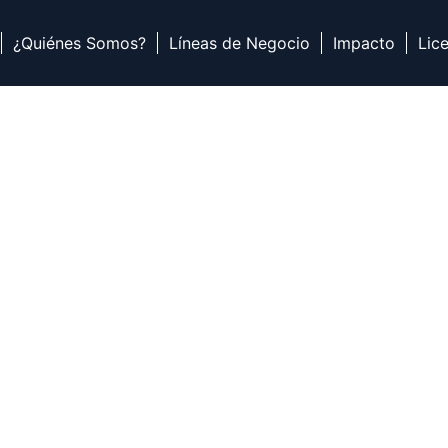
¿Quiénes Somos?
Líneas de Negocio
Impacto
Lic