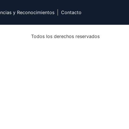
encias y Reconocimientos
Contacto
Todos los derechos reservados