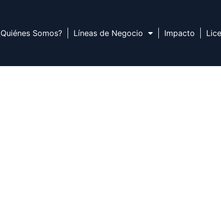
¿Quiénes Somos?
Líneas de Negocio
Impacto
Lic