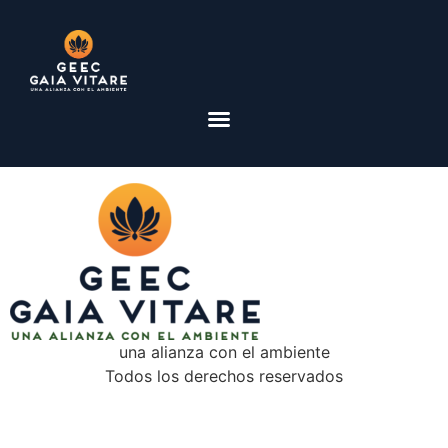
una alianza con el ambiente
Todos los derechos reservados